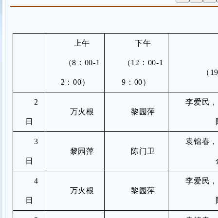
上午
下午
（
8
：
00-1
（
12
：
00-1
（
1
2
：
00
）
9
：
00
）
2
李爱民
万火根
黎园萍
日
3
袁锦春
黎园萍
陈门卫
日
4
李爱民
万火根
黎园萍
日