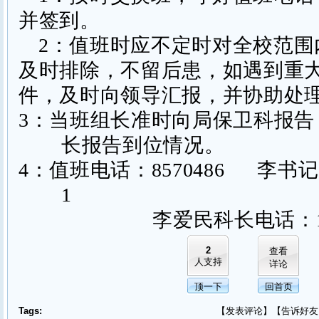
并签到。
2
：值班时应不定时对全校范围
及时排除，不留后患，如遇到重
件，及时向领导汇报，并协助处
3
：当班组长准时向局保卫科报告
长报告到位情况。
4
：值班电话：
8570486
李书记
1
李爱民科长电话：
2
查看
人支持
详论
顶一下
回首页
Tags:
【
发表评论
】【
告诉好友