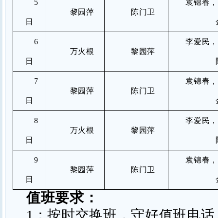
5
袁锦春
黎园萍
陈门卫
日
6
李爱民
万火根
黎园萍
日
7
袁锦春
黎园萍
陈门卫
日
8
李爱民
万火根
黎园萍
日
9
袁锦春
黎园萍
陈门卫
日
值班要求：
1
：按时交换班，守好值班电话