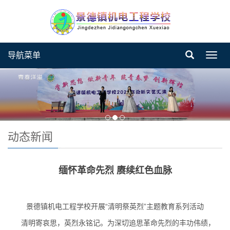
导航菜单
Toggl
navig
动态新闻
缅怀革命先烈 赓续红色血脉
景德镇机电工程学校开展“清明祭英烈”主题教育系列活动
清明寄哀思，英烈永铭记。为深切追思革命先烈的丰功伟绩，