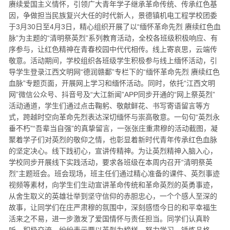
赓续爱国主义情怀，引领广大青年学子继承革命传统、传承红色基
因，争做担当民族复兴大任的时代新人，景德镇机电工程学校团委
于3月30日至4月3日，精心组织开展了以“缅怀革命先烈 赓续红色血
脉”为主题的“清明祭英烈”系列教育活动，全校各班级积极响应、有
序参与，让红色精神在青春校园中代代相传。线上寄哀思，云端传
敬意。活动期间，学校组织各班级学生积极参与线上缅怀活动，引
导学生登录江西文明网“德润赣鄱”专栏下的“缅怀革命先烈 赓续红色
血脉”专题页面，开展网上学习和缅怀活动。同时，依托“江西文明
网”微信公众号、抖音号及“大江新闻”APP同步开通的“网上祭英烈”
活动通道，学生们通过点击鞠躬、敬献鲜花、书写寄语留言等方
式，跨越时空向革命先烈表达深切缅怀与崇高敬意。一句句“英烈永
垂不朽”“吾辈当自强”的真挚留言，一张张庄重肃穆的活动截图，凝
聚着学子们对英烈的敬仰之情，也彰显着新时代青年传承红色血脉
的坚定决心。线下践初心，宣讲传精神。为让英烈精神入脑入心，
学校同步开展线下实践活动，要求各班级在本周内召开“清明祭英
烈”主题班会。班会现场，班主任们通过精心准备的课件、英烈事迹
视频等素材，向学生们生动宣讲革命传统和革命英烈的英勇事迹，
从舍生取义的英雄壮举到坚守信仰的赤胆忠心，一个个感人至深的
故事，让同学们在庄严肃穆的氛围中，深刻感悟今日的和平幸福生
活来之不易，进一步激发了爱国情怀与责任担当。同学们认真聆