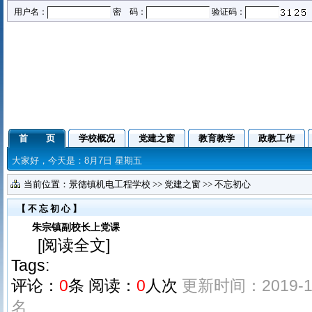
用户名：
密 码：
验证码：
首 页
学校概况
党建之窗
教育教学
政教工作
大家好，今天是：8月7日 星期五
当前位置：
景德镇机电工程学校
>>
党建之窗
>>
不忘初心
【不忘初心】
朱宗镇副校长上党课
[
阅读全文
]
Tags:
评论：
0
条
阅读：
0
人次
更新时间：2019-11
名