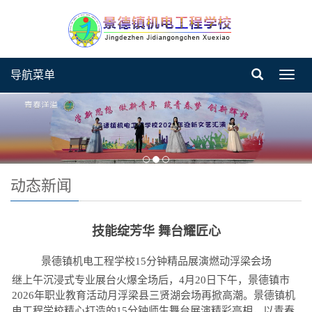
导航菜单
Toggl
navig
动态新闻
技能绽芳华 舞台耀匠心
景德镇机电工程学校15分钟精品展演燃动浮梁会场
继上午沉浸式专业展台火爆全场后，4月20日下午，景德镇市
2026年职业教育活动月浮梁县三贤湖会场再掀高潮。景德镇机
电工程学校精心打造的15分钟师生舞台展演精彩亮相，以青春